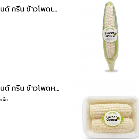
สวีท แอนด์ กรีน ข้าวโพดเพียวไวท์ตัดแต่ง แพ็ค 2 ฝัก
สวีท แอนด์ กรีน ข้าวโพดหวานสองสี
อแพ็ค