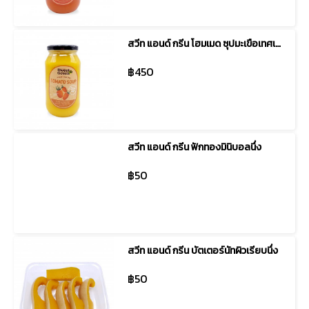
สวีท แอนด์ กรีน โฮมเมด ซุปมะเขือเทศเชอร์รี่สีเหลือง
฿450
สวีท แอนด์ กรีน ฟักทองมินิบอลนึ่ง
฿50
สวีท แอนด์ กรีน บัตเตอร์นัทผิวเรียบนึ่ง
฿50