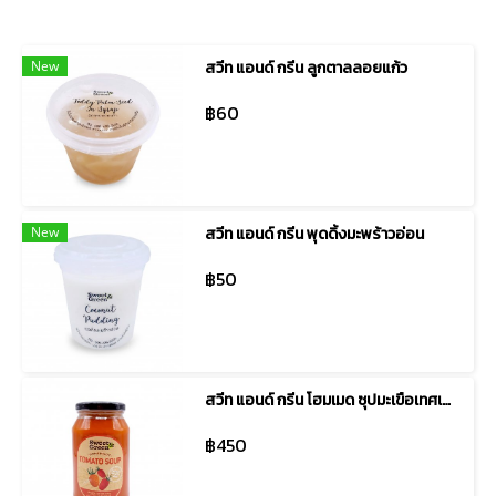
New
สวีท แอนด์ กรีน ลูกตาลลอยแก้ว
฿60
New
สวีท แอนด์ กรีน พุดดิ้งมะพร้าวอ่อน
฿50
สวีท แอนด์ กรีน โฮมเมด ซุปมะเขือเทศเชอร์รี่สีแดง
฿450