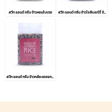
สวีท แอนด์ กรีน ข้าวหอมใบเตย
สวีท แอนด์ กรีน ข้าวไรซ์เบอร์รี่ ข้าวออแกนิค
สวีท แอนด์ กรีน ข้าวกล้องออแกนิค 5 สี