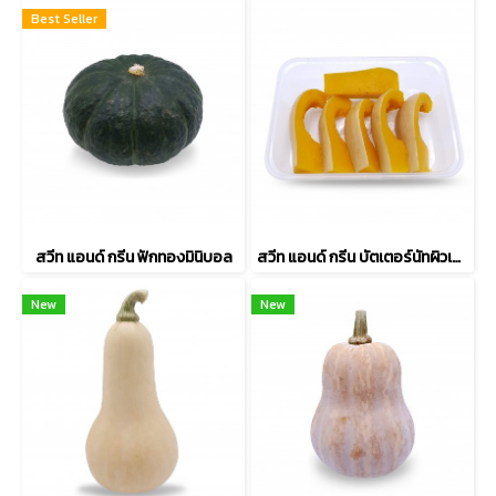
Best Seller
สวีท แอนด์ กรีน ฟักทองมินิบอล
สวีท แอนด์ กรีน บัตเตอร์นัทผิวเรียบนึ่ง
New
New