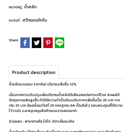
น้ำสลัด
หมวดหมู่ :
สวีทแอนด์กรีน
แบรนด์ :
Share
Product description
น้ำสลัดแบบซอง ราคาใหม่ ปริมาณเพิ่มขึ้น 33%
เนื่องจากการปรับปรุงเพิ่มปริมาณน้ำสลัดให้เพียงพอต่อการบริโภค ส่งผลให้
ต้นทุนการผลิตสูงขึ้น ทำให้มีความจำเป็นต้องปรับราคาเพิ่มขึ้นเป็น 35 บาท จาก
เดิม 25 บาท มีผลตั้งแต่วันที่ 20 กรกฎาคม 66 เป็นต้นไป ขอบพระคุณที่ให้ความ
ไว้วางใจ เเละสนุบสนุนสินค้าของเราตลอดมาค่ะ
ส่วนผสม : พามาซานชีส,ไข่ไก่, อิตาเลี่ยนเบซิล
น้ำสลัดครีม มีอิตาเลี่ยนเบซิลเป็นส่วนผสม รสชาติกลมกล่อม เหมาะสำหรับทาน