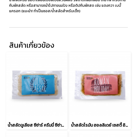
กับผักสลัด หรือสามารถนำไปทาขนมปัง หรือดิปกับผักสด เช่น แตงกวา เบบี้
แครอท (แนะนำ! ทำเป็นซอส/น้ำสลัดสำหรับเด็ก)
สินค้าเกี่ยวข้อง
น้ำสลัดจูเลียส ซีซ่าร์ ครีมมี่ ซีซ่าร์ แอนโชวี่ เดรสซิ่ง
น้ำสลัดโรมัน ฮอลลิเดย์ เซสตี้ อิตาเลียน สลัด เดรสซิ่