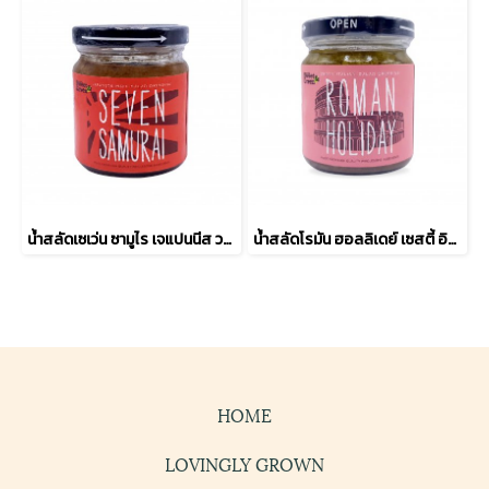
น้ำสลัดเซเว่น ซามูไร เจแปนนีส วาฟู เดรสซิ่ง
น้ำสลัดโรมัน ฮอลลิเดย์ เซสตี้ อิตาเลียน สลัด เดรสซิ่ง
HOME
LOVINGLY GROWN