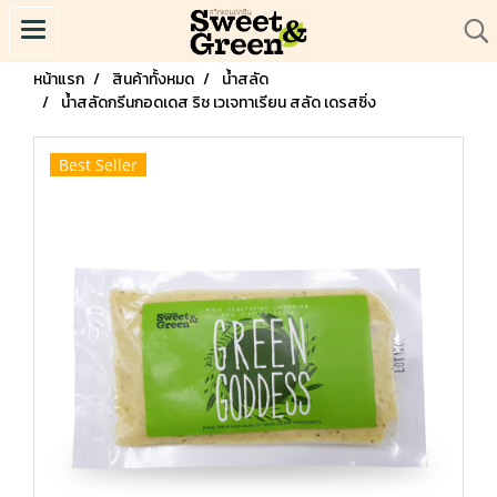
หน้าแรก
สินค้าทั้งหมด
น้ำสลัด
น้ำสลัดกรีนกอดเดส ริช เวเจทาเรียน สลัด เดรสซิ่ง
Best Seller