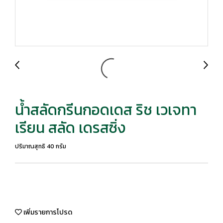
น้ำสลัดกรีนกอดเดส ริช เวเจทา
เรียน สลัด เดรสซิ่ง
ปริมาณสุทธิ 40 กรัม
เพิ่มรายการโปรด