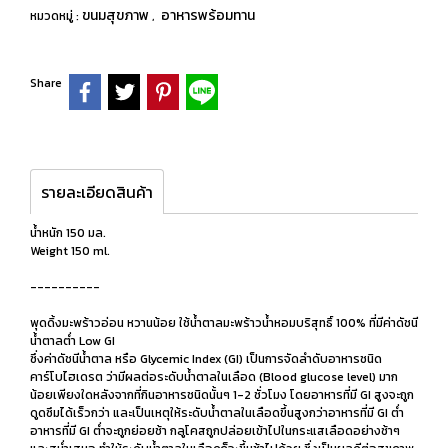
ขนมสุขภาพ
อาหารพร้อมทาน
หมวดหมู่ :
,
Share
รายละเอียดสินค้า
น้ำหนัก 150 มล.
Weight 150 ml.
----------
พุดดิ้งมะพร้าวอ่อน หวานน้อย ใช้น้ำตาลมะพร้าวน้ำหอมบริสุทธิ์ 100% ที่มีค่าดัชนี
น้ำตาลต่ำ Low GI
ซึ่งค่าดัชนีน้ำตาล หรือ Glycemic Index (GI) เป็นการจัดลำดับอาหารชนิด
คาร์โบไฮเดรต ว่ามีผลต่อระดับน้ำตาลในเลือด (Blood glucose level) มาก
น้อยเพียงใดหลังจากที่กินอาหารชนิดนั้นๆ 1-2 ชั่วโมง โดยอาหารที่มี GI สูงจะถูก
ดูดซึมได้เร็วกว่า และเป็นเหตุให้ระดับน้ำตาลในเลือดขึ้นสูงกว่าอาหารที่มี GI ต่ำ
อาหารที่มี GI ต่ำจะถูกย่อยช้า กลูโคสถูกปล่อยเข้าไปในกระแสเลือดอย่างช้าๆ