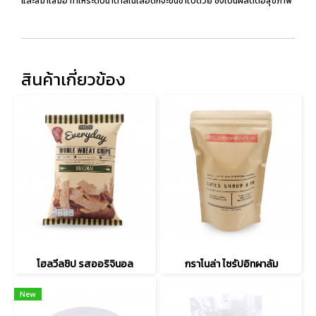
และสม่ำเสมอ ทำให้ระดับน้ำตาลในเลือดก็จะขึ้นช้าไปด้วย ซึ่งเป็นผลดีต่อสุขภาพ
สินค้าเกี่ยวข้อง
โฮลวีลชิป รสออริจินอล
กราโนล่า ไซรัปอิทผาลัม
New