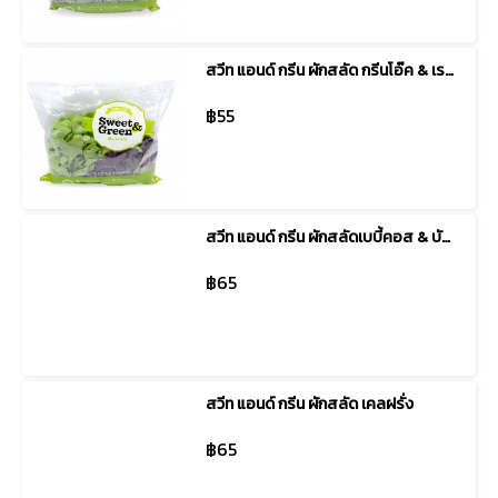
สวีท แอนด์ กรีน ผักสลัด กรีนโอ๊ค & เรดโอ๊ค
฿55
สวีท แอนด์ กรีน ผักสลัดเบบี้คอส & บัตเตอร์เฮด
฿65
สวีท แอนด์ กรีน ผักสลัด เคลฝรั่ง
฿65