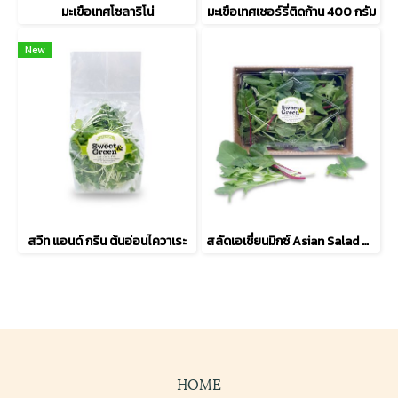
มะเขือเทศโซลาริโน่
มะเขือเทศเชอร์รี่ติดก้าน 400 กรัม
New
สวีท แอนด์ กรีน ต้นอ่อนไควาเระ
สลัดเอเชี่ยนมิกซ์ Asian Salad Mix (Baby Spinach+Rocket+Sorrel)
HOME