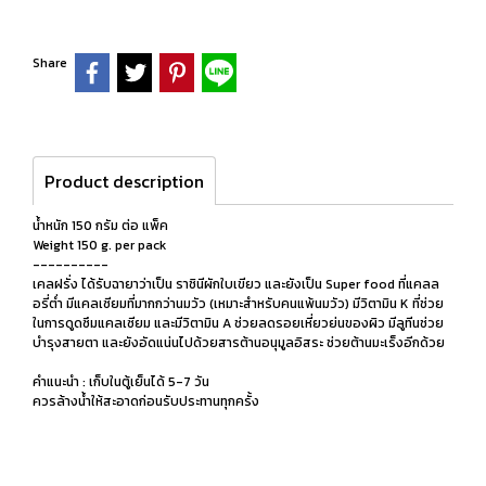
Share
Product description
น้ำหนัก 150 กรัม ต่อ แพ็ค
Weight 150 g. per pack
----------
เคลฝรั่ง ได้รับฉายาว่าเป็น ราชินีผักใบเขียว และยังเป็น Super food ที่แคลล
อรี่ต่ำ มีแคลเซียมที่มากกว่านมวัว (เหมาะสำหรับคนแพ้นมวัว) มีวิตามิน K ที่ช่วย
ในการดูดซึมแคลเซียม และมีวิตามิน A ช่วยลดรอยเหี่ยวย่นของผิว มีลูทีนช่วย
บำรุงสายตา และยังอัดแน่นไปด้วยสารต้านอนุมูลอิสระ ช่วยต้านมะเร็งอีกด้วย
คำแนะนำ : เก็บในตู้เย็นได้ 5-7 วัน
ควรล้างน้ำให้สะอาดก่อนรับประทานทุกครั้ง