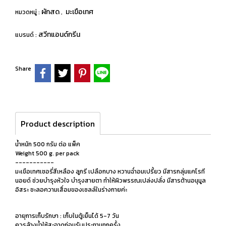
ผักสด
มะเขือเทศ
หมวดหมู่ :
,
สวีทแอนด์กรีน
แบรนด์ :
Share
Product description
น้ำหนัก 500 กรัม ต่อ แพ็ค
Weight 500 g. per pack
-----------
มะเขือเทศเชอรี่สีเหลือง ลูกรี เปลือกบาง หวานฉ่ำอมเปรี้ยว มีสารกลุ่มแคโรที
นอยด์ ช่วยบำรุงหัวใจ บำรุงสายตา ทำให้ผิวพรรณเปล่งปลั่ง มีสารต้านอนุมูล
อิสระ ชะลอความเสื่อมของเซลล์ในร่างกายค่ะ
อายุการเก็บรักษา : เก็บในตู้เย็นได้ 5-7 วัน
ควรล้างน้ำให้สะอาดก่อนรับประทานทุกครั้ง