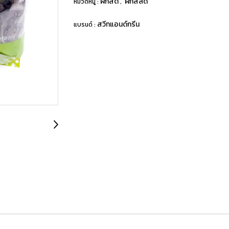
ผักสด
ผักสลัด
หมวดหมู่ :
,
สวีทแอนด์กรีน
แบรนด์ :