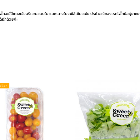
โอ๊คจะมีสีแดงเข้มบริเวณขอบใบ และกลางใบจะมีสีเขียวเข้ม ประโยชน์ของเรดโอ๊คมีอยู่มากมาย 
้อีกด้วยค่ะ
eller